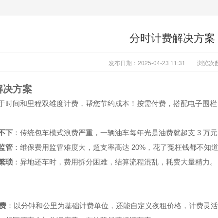
分时计费解决方案
发布日期：2025-04-23 11:31
浏览次
解决方案
于时间和里程双维度计费，帮您节约成本！按需付费，搭配电子围栏
3
不下
：传统包车模式浪费严重，一辆油车每年光是油费就超支
万元
20%
监管
：维保费用监管难度大，超支率高达
，花了冤枉钱都不知
繁琐
：异地还车时，费用拆分困难，结算流程混乱，耗费大量精力。
费
：以分钟和公里为基础计费单位，还能自定义夜租价格，计费灵活