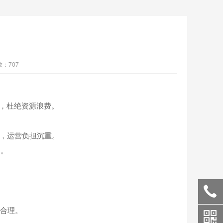
数：
707
，杜绝资源浪费。
，运营负担沉重。
道。
合理。