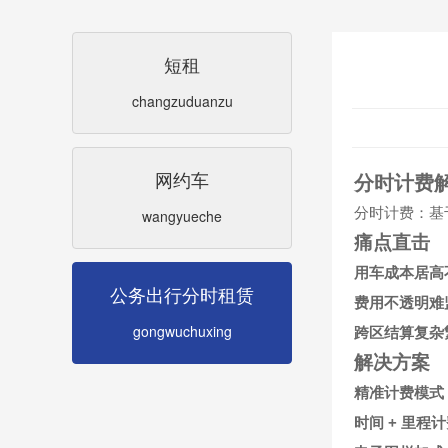
短租
changzuduanzu
网约车
分时计费
分时计费：基
wangyueche
痛点直击
用车成本居高
公务出行分时租赁
费用不透明难
gongwuchuxing
跨区结算复杂
解决方案
精准计费模式
+
时间
里程计