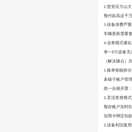
垫资压力山大
2.
预付款高达千
设备浪费严重
3.
车辆更新需重
业务模式僵化
4.
单一
设备无
ETC
（
解决痛点
）
账单智能拆分
1.
多级子账户管
统一合规开票
灵活垫资模式
2.
预存账户实时
信用卡绑定扣
设备利旧复用
3.