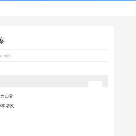
案
数：
866
压力归零
降本增效