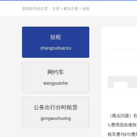
您现在所在位置：
主页
>
解决方案
>
短租
短租
changzuduanzu
网约车
wangyueche
公务出行分时租赁
（
痛点问题
）
gongwuchuxing
费用混合难拆
1.
租车费与
费
ETC