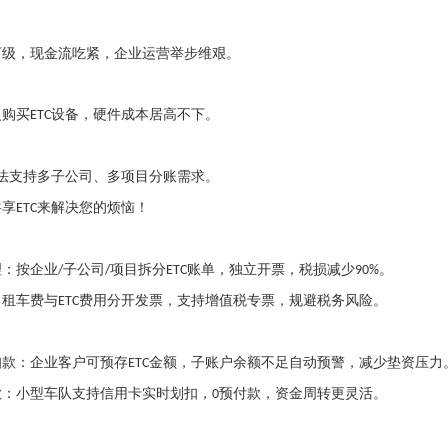
万级，现金流吃紧，企业运营举步维艰。
复购买
设备，硬件成本居高不下。
ETC
法支持多子公司、多项目分账需求。
共享
来解决您的烦恼！
ETC
理：按企业
子公司
项目拆分
账单，独立开票，税损减少
。
/
/
ETC
90%
：租车费与
费用分开发票，支持增值税专票，规避税务风险。
ETC
扣款：企业客户可预存
金额，子账户余额不足自动预警，减少垫资压力
ETC
款：小型车队支持信用卡实时划扣，
预付款，资金周转更灵活。
0